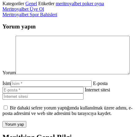
Kategoriler
Genel
Etiketler
meritroyalbet poker oyna
Meritroyalbet Üye Ol
Meritroyalbet Spor Bahisleri
Yorum yapın
Yorum
İsim
E-posta
İnternet sitesi
Bir dahaki sefere yorum yaptığımda kullanılmak üzere adımı, e-
posta adresimi ve web site adresimi bu tarayıcıya kaydet.