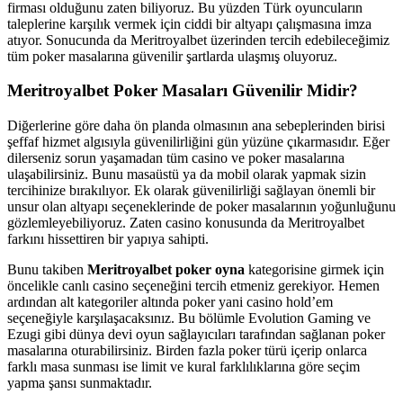
firması olduğunu zaten biliyoruz. Bu yüzden Türk oyuncuların
taleplerine karşılık vermek için ciddi bir altyapı çalışmasına imza
atıyor. Sonucunda da Meritroyalbet üzerinden tercih edebileceğimiz
tüm poker masalarına güvenilir şartlarda ulaşmış oluyoruz.
Meritroyalbet Poker Masaları Güvenilir Midir?
Diğerlerine göre daha ön planda olmasının ana sebeplerinden birisi
şeffaf hizmet algısıyla güvenilirliğini gün yüzüne çıkarmasıdır. Eğer
dilerseniz sorun yaşamadan tüm casino ve poker masalarına
ulaşabilirsiniz. Bunu masaüstü ya da mobil olarak yapmak sizin
tercihinize bırakılıyor. Ek olarak güvenilirliği sağlayan önemli bir
unsur olan altyapı seçeneklerinde de poker masalarının yoğunluğunu
gözlemleyebiliyoruz. Zaten casino konusunda da Meritroyalbet
farkını hissettiren bir yapıya sahipti.
Bunu takiben
Meritroyalbet
poker oyna
kategorisine girmek için
öncelikle canlı casino seçeneğini tercih etmeniz gerekiyor. Hemen
ardından alt kategoriler altında poker yani casino hold’em
seçeneğiyle karşılaşacaksınız. Bu bölümle Evolution Gaming ve
Ezugi gibi dünya devi oyun sağlayıcıları tarafından sağlanan poker
masalarına oturabilirsiniz. Birden fazla poker türü içerip onlarca
farklı masa sunması ise limit ve kural farklılıklarına göre seçim
yapma şansı sunmaktadır.