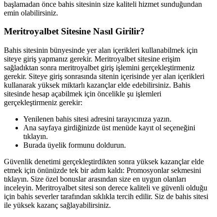
başlamadan önce bahis sitesinin size kaliteli hizmet sunduğundan
emin olabilirsiniz.
Meritroyalbet Sitesine Nasıl Girilir?
Bahis sitesinin bünyesinde yer alan içerikleri kullanabilmek için
siteye giriş yapmanız gerekir. Meritroyalbet sitesine erişim
sağladıktan sonra meritroyalbet giriş işlemini gerçekleştirmeniz
gerekir. Siteye giriş sonrasında sitenin içerisinde yer alan içerikleri
kullanarak yüksek miktarlı kazançlar elde edebilirsiniz. Bahis
sitesinde hesap açabilmek için öncelikle şu işlemleri
gerçekleştirmeniz gerekir:
Yenilenen bahis sitesi adresini tarayıcınıza yazın.
Ana sayfaya girdiğinizde üst menüde kayıt ol seçeneğini
tıklayın.
Burada üyelik formunu doldurun.
Güvenlik denetimi gerçekleştirdikten sonra yüksek kazançlar elde
etmek için önünüzde tek bir adım kaldı: Promosyonlar sekmesini
tıklayın. Size özel bonuslar arasından size en uygun olanları
inceleyin. Meritroyalbet sitesi son derece kaliteli ve güvenli olduğu
için bahis severler tarafından sıklıkla tercih edilir. Siz de bahis sitesi
ile yüksek kazanç sağlayabilirsiniz.